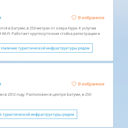
В избранное
и
ится в Батуми, в 250 метрах от озера Нури. К услугам
 Wi-Fi. Работает круглосуточная стойка регистрации и
отеля находится дельфинарий, зоопарк и аквапарк.
Наличие туристической инфраструктуры рядом
йные номера
Анимация
Бесплатный WI-FI
кое питание
Обслуживание в номерах
Молодежный отдых
Отдых с детьми
В избранное
и
чный
ан в 2012 году. Расположен в центре Батуми, в 250
е туристической инфраструктуры рядом
овное здание
Семейные номера
Анимация