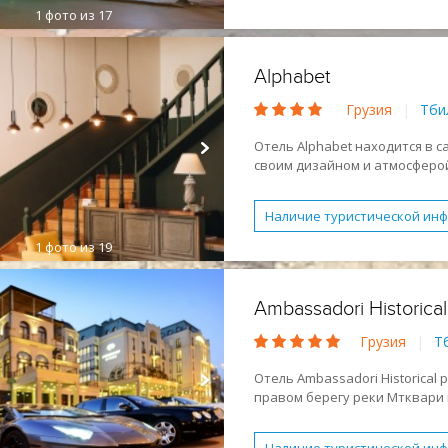
1
фото из 17
Небольшой отель
Семе
Детское питание
Обслу
Alphabet
Молодежный отдых
Отд
Грузия
|
Тби
Спокойный отдых
Отель Alphabet находится в с
своим дизайном и атмосферо
цифрами.
К услугам гостей бесплатный 
Наличие туристической ин
завтрак.
1
фото из 19
Небольшой отель
Семе
Обслуживание в номерах
Ambassadori Historical
Отдых с детьми
Романт
Грузия
|
Т
Отель Ambassadori Historical
правом берегу реки Мтквари 
достопримечательностей горо
музеев и галерей, в 5 минута