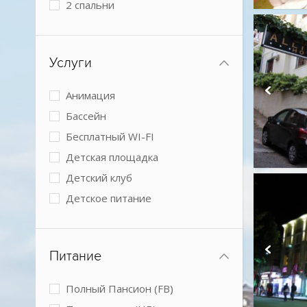
2 спальни
Номера с кухней
Услуги
Анимация
Бассейн
Бесплатный WI-FI
Детская площадка
Детский клуб
Детское питание
Обслуживание в номерах
Парковка
Питание
Подогреваемый бассейн
Размещение с животными
Полный Пансион (FB)
Спа-центр