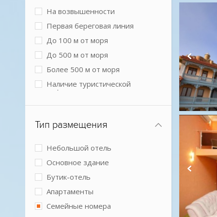
На возвышенности
Первая береговая линия
До 100 м от моря
До 500 м от моря
Более 500 м от моря
Наличие туристической
инфраструктуры рядом
Городской в центре
Городской более 3 км от центра
Тип размещения
города
Небольшой отель
Основное здание
Бутик-отель
Апартаменты
Семейные номера