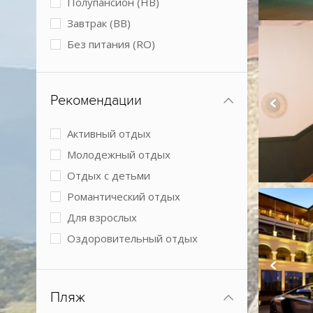
Полупансион (HB)
Теннисный корт
Завтрак (BB)
Условия для людей с
Без питания (RO)
ограниченными возможностями
Рекомендации
Активный отдых
Молодежный отдых
Отдых с детьми
Романтический отдых
Для взрослых
Оздоровительный отдых
Спокойный отдых
Пляж