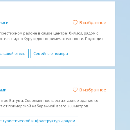
ий клуб
Обслуживание в номерах
Парковка
ый отдых
Отдых с детьми
В избранное
лиси
Спокойный отдых
Песчано-галечный
 престижном районе в самое центреТбилиси, рядом с
отеля видно Куру и достопримечательности. Подходит
ых поездок, корпоративных и развлекательных
ольшой отель
Семейные номера
ниченными возможностями
Завтрак (BB)
ых с детьми
Спокойный отдых
В избранное
уми
центре Батуми. Современное шестиэтажное здание со
т от приморской набережной всего 300 метров.
ля подходит в том числе для деловых встреч
е туристической инфраструктуры рядом