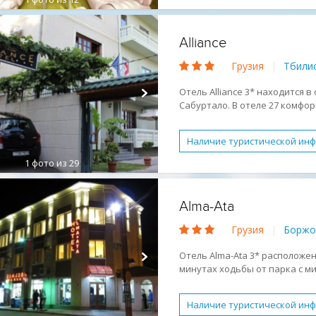
Городской в центре
Осн
Бесплатный WI-FI
Обслу
Alliance
Размещение с животными
Грузия
|
Тбили
Условия для людей с огра
Активный отдых
Отдых 
Отель Alliance 3* находится
Сабуртало. В отеле 27 комфо
Песчано-галечный
двух корпусах.
Наличие туристической ин
1
фото из 29
Небольшой отель
Семе
Детское питание
Обслу
Alma-Ata
Завтрак (BB)
Активный 
Грузия
|
Боржо
Спокойный отдых
Отель Alma-Ata 3* расположен
минутах ходьбы от парка с м
для отдыха парам и молодежи
Наличие туристической ин