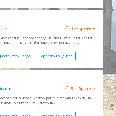
йные номера
Бесплатный WI-FI
живание в номерах
Парковка
Завтрак (BB)
ых с детьми
Романтический отдых
В избранное
лиси
амом сердце Старого города Тбилиси. Отель отличается
й, номера отмечены буквами, а не привычными
Wi-Fi, каждое утро в отеле подают континентальный
фраструктуры рядом
Городской в центре
йные номера
Бесплатный WI-FI
Парковка
Завтрак (BB)
Молодежный отдых
ический отдых
Спокойный отдых
В избранное
билиси
 расположен в историческом районе города Тбилиси, на
недалеко от главных культурных
да, делового центра, магазинов, известных театров,
х ходьбы от проспекта Руставели и станции метро