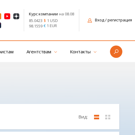
на 08.08
Курс компании
Вход
/ регистрация
$
1 USD
85.0423
€
1 EUR
98.1559
ристам
Агентствам
Контакты
Вид: