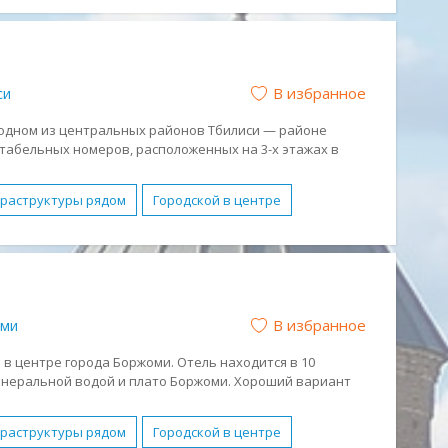
овное здание
Семейные номера
Бассейн
живание в номерах
Парковка
Спа-центр
В избранное
си
ниченными возможностями
Завтрак (BB)
с детьми
Романтический отдых
 в одном из центральных районов Тбилиси — районе
ртабельных номеров, расположенных на 3-х этажах в
фраструктуры рядом
Городской в центре
йные номера
Бесплатный WI-FI
живание в номерах
Парковка
Спа-центр
отдых
Отдых с детьми
Романтический отдых
В избранное
ми
 в центре города Боржоми. Отель находится в 10
инеральной водой и плато Боржоми. Хороший вариант
.
фраструктуры рядом
Городской в центре