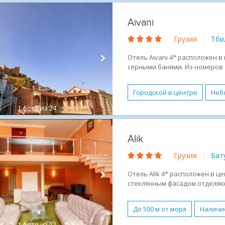
Бесплатный WI-FI
Детск
Aivani
Завтрак (BB)
Молодежн
Грузия
|
Тби
Романтический отдых
Отель Aivani 4* расположен в
серными банями. Из номеров 
для семейного отдыха, делов
мероприятий.
Городской в центре
Неб
1
фото из 24
Обслуживание в номерах
Условия для людей с огра
Alik
Молодежный отдых
Отд
Грузия
|
Бат
Отель Alik 4* расположен в 
стеклянным фасадом отделяю
Удобное местоиположение оте
и командировок.
До 500 м от моря
Наличи
1
фото из 12