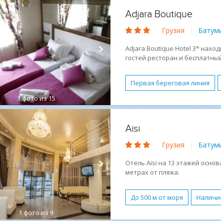
Adjara Boutique
Грузия
|
Батум
Adjara Boutique Hotel 3* наход
гостей ресторан и бесплатный
бар. В 10 минутах ходьбы от 
Первая береговая линия
1
фото из 15
Небольшой отель
Семе
Детская площадка
Детс
Aisi
Парковка
Завтрак (BB)
Грузия
|
Батум
Спокойный отдых
Гале
Отель Aisi на 13 этажей основ
метрах от пляжа.
До 500 м от моря
Наличи
1
фото из 9
Городской в центре
Осн