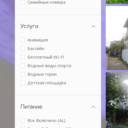
Семейные номера
Виллы
2 спальни
Услуги
3 спальни
Номера с кухней
Анимация
Boutique
Бассейн
Бесплатный WI-FI
Водные виды спорта
Водные горки
Детская площадка
Детский клуб
Детское питание
Питание
Обслуживание в номерах
Парковка
Все Включено (AL)
Размещение с животными