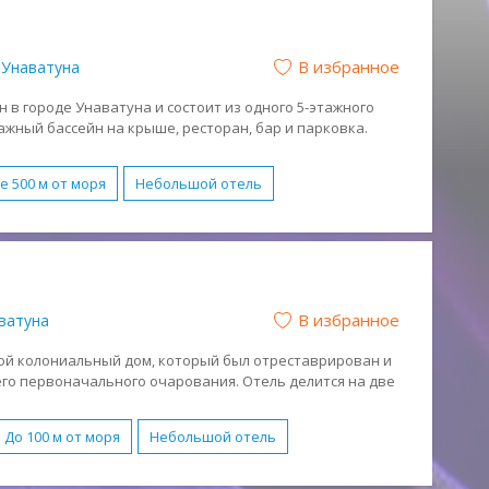
В избранное
Унаватуна
 в городе Унаватуна и состоит из одного 5-этажного
зажный бассейн на крыше, ресторан, бар и парковка.
2022 году.
е 500 м от моря
Небольшой отель
-отель
Бассейн
Бесплатный WI-FI
служивание в номерах
Парковка
Спа-центр
н (HB)
Полный Пансион (FB)
Без питания (RO)
В избранное
ватуна
ежный отдых
Романтический отдых
аный
ой колониальный дом, который был отреставрирован и
го первоначального очарования. Отель делится на две
лониальное крыло, которому более 125 лет и Beach Villa.
До 100 м от моря
Небольшой отель
ейн
Бесплатный WI-FI
Обслуживание в номерах