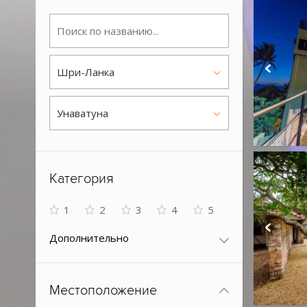
Шри-Ланка
Унаватуна
Категория
1
2
3
4
5
Дополнительно
Местоположение