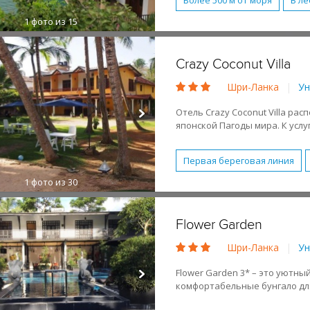
Более 500 м от моря
В ле
1
фото из 15
2 спальни
3 спальни
Обслуживание в номерах
Crazy Coconut Villa
Завтрак (BB)
Активный 
Шри-Ланка
|
Ун
Романтический отдых
Отель Crazy Coconut Villa рас
японской Пагоды мира. К услу
номера с меблированным бал
Отель построен в 2015 году.
Первая береговая линия
1
фото из 30
Бесплатный WI-FI
Водны
Парковка
Молодежный
Flower Garden
Песчаный
Лежаки и зо
Шри-Ланка
|
Ун
Flower Garden 3* – это уютны
комфортабельные бунгало дл
садом. Недалеко от отеля ест