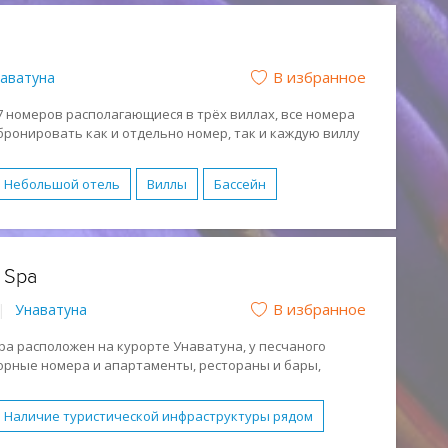
Полупансион (HB)
Полный Пансион (FB)
ежный отдых
Романтический отдых
В избранное
аватуна
аный
го 7 номеров располагающиеся в трёх виллах, все номера
бронировать как и отдельно номер, так и каждую виллу
временно (350 м²).
нном стиле Шри-Ланки – с черепичными крышами,
Небольшой отель
Виллы
Бассейн
ютными внутренними двориками и верандами.
е виды спорта
Детское питание
Завтрак (BB)
Полупансион (HB)
& Spa
тивный отдых
Отдых с детьми
В избранное
|
Унаватуна
Спокойный отдых
Песчаный
 Spa расположен на курорте Унаватуна, у песчаного
сторные номера и апартаменты, рестораны и бары,
крытых бассейна и тренажёрный зал. На территории
ровая площадка.
Наличие туристической инфраструктуры рядом
линии и имеет собственный пляжный клуб. Рядом с
газины и рестораны.