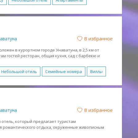
су
Небольшой отель
Апартаменты
Номера с кухней
Бассейн
Бесплатный WI-FI
Парковка
Размещение с животными
отдых
Молодежный отдых
В избранное
аватуна
Спокойный отдых
Песчаный
положен в курортном городе Унаватуна, в 2,5 км от
гам гостей ресторан, общая кухня, сад с барбекю и
коном или террасой.
Небольшой отель
Семейные номера
Виллы
е виды спорта
Обслуживание в номерах
 отдых
Романтический отдых
Спокойный отдых
нтики бесплатно
В избранное
аватуна
й отель, который предлагает туристам
я романтического отдыха, окруженные живописным
ь магазины и ресторанчики.