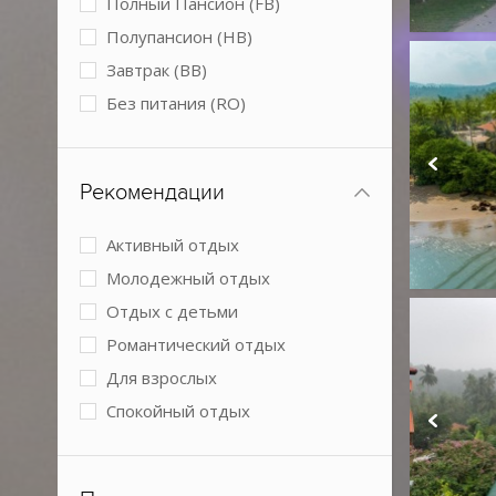
Полный Пансион (FB)
Спа-центр
Полупансион (HB)
Условия для людей с
Завтрак (BB)
ограниченными возможностями
Без питания (RO)
Конференц-зал
Рекомендации
Активный отдых
Молодежный отдых
Отдых с детьми
Романтический отдых
Для взрослых
Спокойный отдых