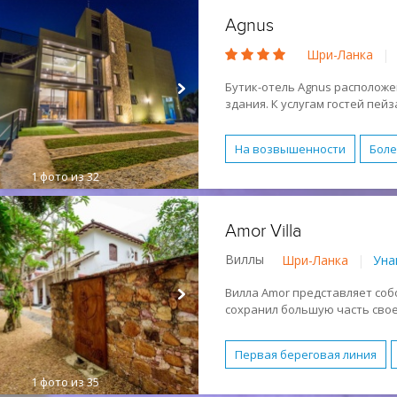
Agnus
Шри-Ланка
|
Бутик-отель Agnus расположен
здания. К услугам гостей пей
Реновация была проведена в 
На возвышенности
Боле
1
фото из 32
Основное здание
Бутик
Водные виды спорта
Об
Amor Villa
Завтрак (BB)
Полупансио
Виллы
Шри-Ланка
|
Уна
Активный отдых
Молод
Спокойный отдых
Песч
Вилла Amor представляет соб
сохранил большую часть свое
виллы: The Main Villa - это ко
Первая береговая линия
1
фото из 35
Основное здание
Басс