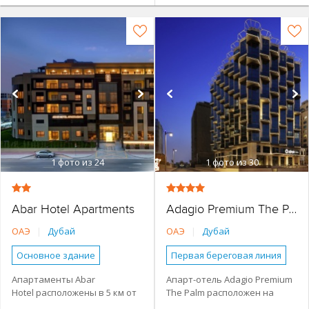
1
фото из 24
1
фото из 30
Abar Hotel Apartments
Adagio Premium The Palm
ОАЭ
|
Дубай
ОАЭ
|
Дубай
Основное здание
Первая береговая линия
Апартаменты
До 500 м от моря
Апартаменты Abar
Апарт-отель Adagio Premium
Hotel расположены в 5 км от
The Palm расположен на
Семейные номера
Наличие туристической
инфраструктуры рядом
выставочного центра
острове Palm Jumeirah, в